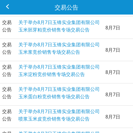
交易公告
交易
关于举办8月7日玉锋实业集团有限公司
8月7日
公告
玉米胚芽粕竞价销售专场交易公告
交易
关于举办8月7日玉锋实业集团有限公司
8月7日
公告
玉米浆竞价销售专场交易公告
交易
关于举办8月7日玉锋实业集团有限公司
8月7日
公告
玉米淀粉竞价销售专场交易公告
交易
关于举办8月7日玉锋实业集团有限公司
8月7日
公告
玉米蛋白粉竞价销售专场交易公告
交易
关于举办8月7日玉锋实业集团有限公司
8月7日
公告
喷浆玉米皮竞价销售专场交易公告