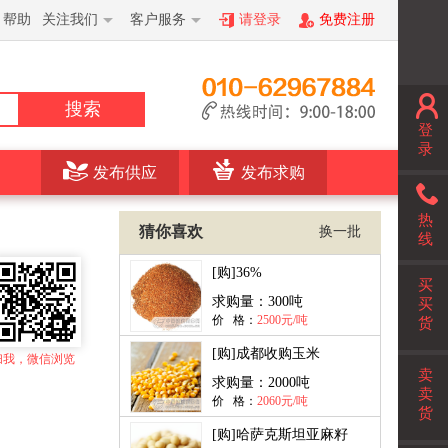
帮助
关注我们
客户服务
请登录
免费注册
搜索
登
录
发布供应
发布求购
热
猜你喜欢
换一批
线
[购]
36%
买
求购量：
300吨
买
价 格：
2500元/吨
货
[购]
成都收购玉米
扫我，微信浏览
卖
求购量：
2000吨
卖
价 格：
2060元/吨
货
[购]
哈萨克斯坦亚麻籽