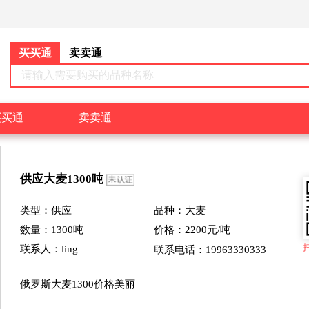
买买通
卖卖通
请输入需要购买的品种名称
买买通
卖卖通
供应
大麦
1300
吨
类型：
供应
品种：大麦
数量：
1300
吨
价格：
2200
元/吨
联系人：ling
联系电话：19963330333
俄罗斯大麦1300价格美丽