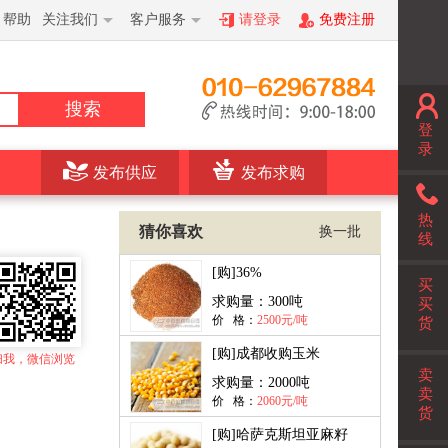
帮助
关注我们
客户服务
请登录
免费注册
搜索
登
录
发布供应
发布求购
热
猜你喜欢
换一批
线
[购]
36%
买
求购量：
300吨
买
价 格：
2500元/吨
货
[购]
成都收购玉米
扫我，微信浏览
卖
求购量：
2000吨
卖
价 格：
2060元/吨
货
[购]
哈萨克斯坦亚麻籽