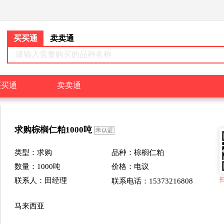
买买通
卖卖通
请输入需要购买的品种名称
买买通
卖卖通
求购
棕榈仁粕
1000
吨
类型：
求购
品种：棕榈仁粕
数量：
1000
吨
价格：
电议
联系人：田经理
联系电话：15373216808
马来西亚