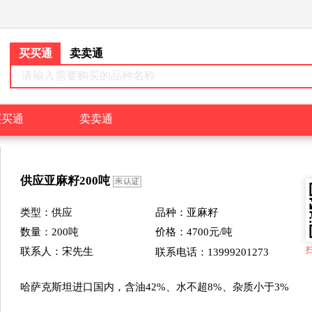
买买通
卖卖通
请输入需要购买的品种名称
买买通
卖卖通
供应
亚麻籽
200
吨
类型：
供应
品种：亚麻籽
数量：
200
吨
价格：
4700
元/吨
联系人：宋先生
联系电话：13999201273
哈萨克斯坦进口国内，含油42%、水不超8%、杂质小于3%