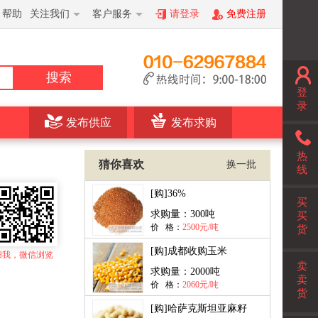
帮助
关注我们
客户服务
请登录
免费注册
搜索
登
录
发布供应
发布求购
热
猜你喜欢
换一批
线
[购]
36%
买
求购量：
300吨
买
价 格：
2500元/吨
货
[购]
成都收购玉米
扫我，微信浏览
卖
求购量：
2000吨
卖
价 格：
2060元/吨
货
[购]
哈萨克斯坦亚麻籽