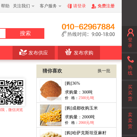
帮助
关注我们
客户服务
请登录
免费注册
搜索
登
录
发布供应
发布求购
热
猜你喜欢
换一批
线
[购]
36%
买
求购量：
300吨
买
价 格：
2500元/吨
货
[购]
成都收购玉米
扫我，微信浏览
卖
求购量：
2000吨
卖
价 格：
2060元/吨
货
[购]
哈萨克斯坦亚麻籽