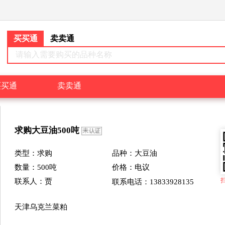
买买通
卖卖通
请输入需要购买的品种名称
买买通
卖卖通
求购
大豆油
500
吨
类型：
求购
品种：大豆油
数量：
500
吨
价格：
电议
联系人：贾
联系电话：13833928135
天津乌克兰菜粕