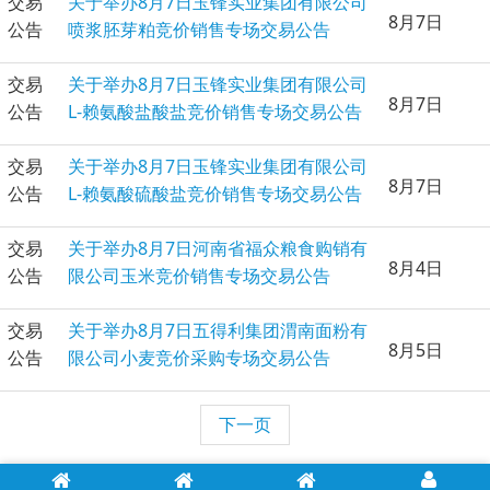
交易
关于举办8月7日玉锋实业集团有限公司
8月7日
公告
喷浆胚芽粕竞价销售专场交易公告
交易
关于举办8月7日玉锋实业集团有限公司
8月7日
公告
L-赖氨酸盐酸盐竞价销售专场交易公告
交易
关于举办8月7日玉锋实业集团有限公司
8月7日
公告
L-赖氨酸硫酸盐竞价销售专场交易公告
交易
关于举办8月7日河南省福众粮食购销有
8月4日
公告
限公司玉米竞价销售专场交易公告
交易
关于举办8月7日五得利集团渭南面粉有
8月5日
公告
限公司小麦竞价采购专场交易公告
下一页