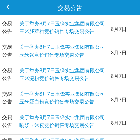
交易公告
交易
关于举办8月7日玉锋实业集团有限公司
8月7日
公告
玉米胚芽粕竞价销售专场交易公告
交易
关于举办8月7日玉锋实业集团有限公司
8月7日
公告
玉米浆竞价销售专场交易公告
交易
关于举办8月7日玉锋实业集团有限公司
8月7日
公告
玉米淀粉竞价销售专场交易公告
交易
关于举办8月7日玉锋实业集团有限公司
8月7日
公告
玉米蛋白粉竞价销售专场交易公告
交易
关于举办8月7日玉锋实业集团有限公司
8月7日
公告
喷浆玉米皮竞价销售专场交易公告