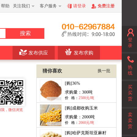
帮助
关注我们
客户服务
请登录
免费注册
搜索
登
录
发布供应
发布求购
热
猜你喜欢
换一批
线
[购]
36%
买
求购量：
300吨
买
价 格：
2500元/吨
货
[购]
成都收购玉米
扫我，微信浏览
卖
求购量：
2000吨
卖
价 格：
2060元/吨
货
[购]
哈萨克斯坦亚麻籽