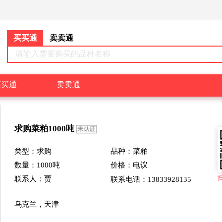
买买通
卖卖通
请输入需要购买的品种名称
买买通
卖卖通
求购
菜粕
1000
吨
类型：
求购
品种：菜粕
数量：
1000
吨
价格：
电议
联系人：贾
联系电话：13833928135
乌克兰，天津