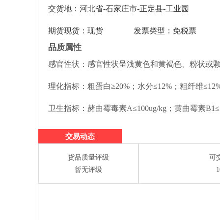
交货地：河北省-石家庄市-正定县-工业园
期货现货：现货
发票类型：免税票
品质属性
感官性状：
感官性状
呈浅黄色和黄褐色、粉状或
理化指标：
粗蛋白≥
20%；
水分≤
12%；
粗纤维≤
12
卫生指标：
赭曲霉毒素A≤
100ug/kg；
黄曲霉素B1≤
交易动态
货品质量评级
可
暂无评级
1