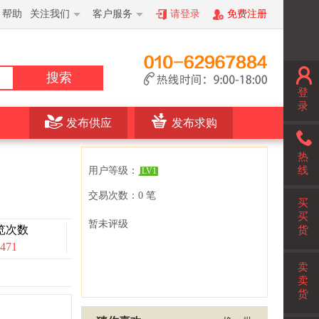
帮助
关注我们
客户服务
请登录
免费注册
搜索
登
录
发布供应
发布求购
热
线
用户等级：
LV1
交易次数：0 笔
买
买
暂未评级
览次数
货
471
卖
卖
货