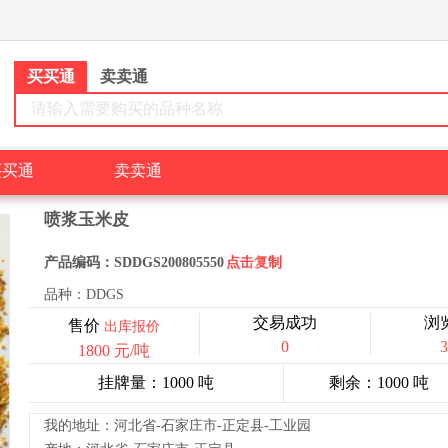
买买通
卖卖通
请输入需要购买的品种名称
买买通
卖卖通
喷浆玉米皮
产品编码：
SDDGS200805550
点击复制
品种：DDGS
交易成功
浏
售价
出库报价
0
3
1800 元/吨
挂牌量：1000 吨
剩余：1000 吨
我的地址：河北省-石家庄市-正定县-工业园