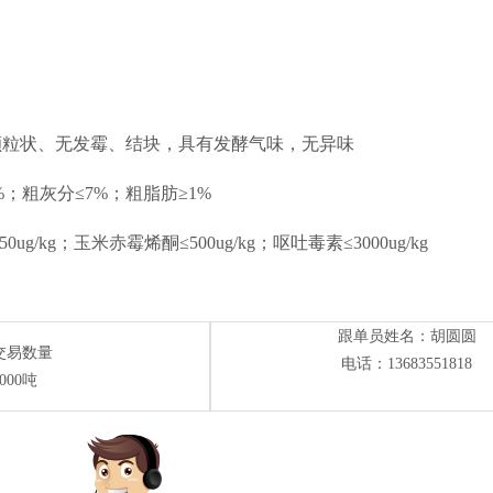
颗粒状、无发霉、结块，具有发酵气味，无异味
%；
粗灰分≤
7%；
粗脂肪≥
1%
50ug/kg；
玉米赤霉烯酮≤
500ug/kg；
呕吐毒素≤
3000ug/kg
跟单员姓名：胡圆圆
交易数量
电话：13683551818
000吨